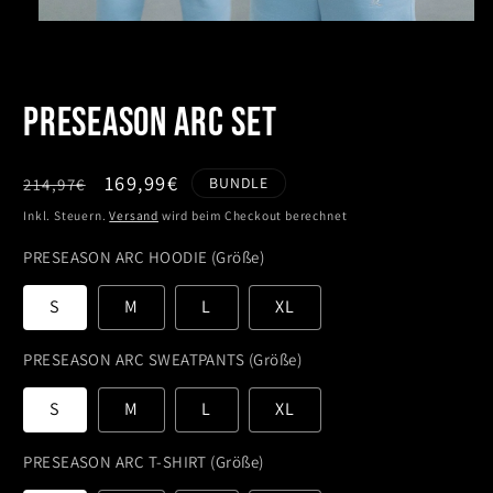
PRESEASON ARC SET
Normaler
Verkaufspreis
169,99€
BUNDLE
214,97€
Preis
Inkl. Steuern.
Versand
wird beim Checkout berechnet
PRESEASON ARC HOODIE (Größe)
S
M
L
XL
PRESEASON ARC SWEATPANTS (Größe)
S
M
L
XL
PRESEASON ARC T-SHIRT (Größe)