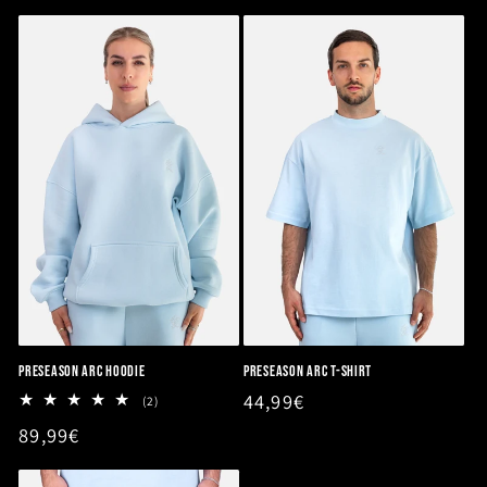
PRESEASON ARC HOODIE
PRESEASON ARC T-SHIRT
Normaler
44,99€
2
(2)
Bewertungen
Preis
Normaler
89,99€
insgesamt
Preis