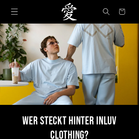
Direkt
zum
Warenkorb
Inhalt
wer steckt hinter inluv
clothing?