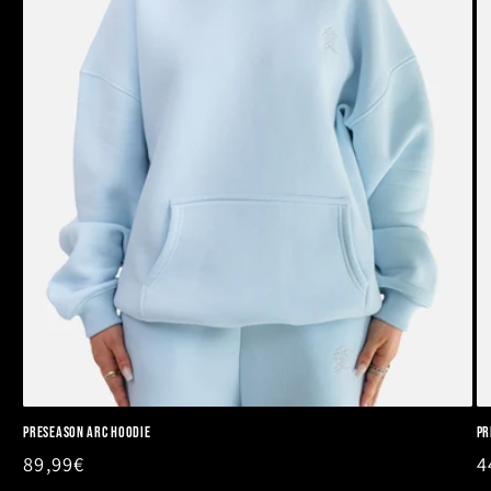
PRESEASON ARC HOODIE
PR
Normaler
89,99€
N
4