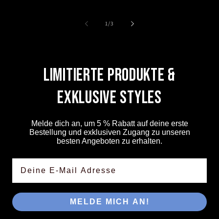
Preis
P
von
1
/
3
Limitierte Produkte &
Exklusive Styles
Melde dich an, um 5 % Rabatt auf deine erste
Bestellung und exklusiven Zugang zu unseren
besten Angeboten zu erhalten.
E-Mail
MELDE MICH AN!